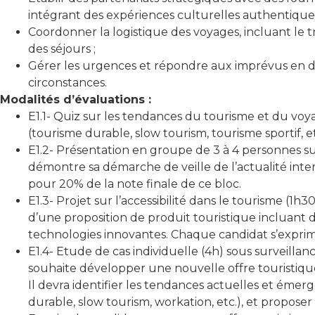
intégrant des expériences culturelles authentiques
Coordonner la logistique des voyages, incluant le t
des séjours ;
Gérer les urgences et répondre aux imprévus en déve
circonstances.
Modalités d’évaluations :
E1.1- Quiz sur les tendances du tourisme et du voy
(tourisme durable, slow tourism, tourisme sportif, 
E1.2- Présentation en groupe de 3 à 4 personnes s
démontre sa démarche de veille de l’actualité inter
pour 20% de la note finale de ce bloc.
E1.3- Projet sur l’accessibilité dans le tourisme (1
d’une proposition de produit touristique incluant d
technologies innovantes. Chaque candidat s’exprime
E1.4- Etude de cas individuelle (4h) sous surveilla
souhaite développer une nouvelle offre touristiqu
Il devra identifier les tendances actuelles et éme
durable, slow tourism, workation, etc.), et propose