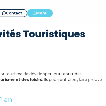
Activités
Contact
Menu
ités Touristiques
lor tourisme de développer leurs aptitudes
urisme et des loisirs
. Ils pourront, alors, faire preuve
1 an