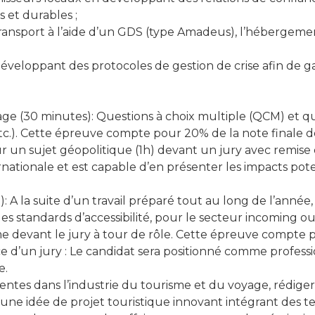
 et durables ;
ransport à l’aide d’un GDS (type Amadeus), l’hébergement
loppant des protocoles de gestion de crise afin de garant
age (30 minutes): Questions à choix multiple (QCM) et q
etc.). Cette épreuve compte pour 20% de la note finale d
ur un sujet géopolitique (1h) devant un jury avec rem
nationale et est capable d’en présenter les impacts pote
h30): A la suite d’un travail préparé tout au long de l’an
es standards d’accessibilité, pour le secteur incoming o
 devant le jury à tour de rôle. Cette épreuve compte p
nce d’un jury : Le candidat sera positionné comme profes
e.
rgentes dans l’industrie du tourisme et du voyage, rédig
r une idée de projet touristique innovant intégrant des t