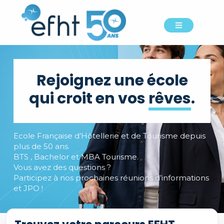
Rejoignez une école
qui croit en vos
rêves
.
Ecole Française d’Hôtellerie et de Tourisme depuis
plus de 50 ans.
BTS , Bachelor et MBA Tourisme.
Vous avez des questions ?
Participez à nos prochaines réunions d’informations
et JPO !