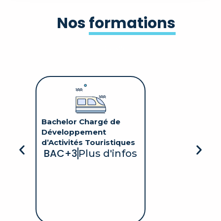
Découvrir cette formation
Nos
formations
Toutes
Bachelor Chargé de
fos
Développement
d’Activités Touristiques
BAC+3
Plus d'infos