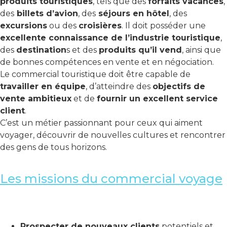
produits touristiques
, tels que des
forfaits vacances
,
des
billets d’avion
, des
séjours en hôtel
, des
excursions
ou des
croisières
. Il doit posséder une
excellente connaissance de l’industrie touristique
,
des
destination
s et des
produits qu’il vend
, ainsi que
de bonnes compétences en vente et en négociation.
Le commercial touristique doit être capable de
travailler en équipe
, d’atteindre des
objectifs de
vente ambitieux
et de
fournir un excellent service
client
.
C’est un métier passionnant pour ceux qui aiment
voyager, découvrir de nouvelles cultures et rencontrer
des gens de tous horizons.
Les missions du commercial voyage
Prospecter de nouveaux clients
potentiels et