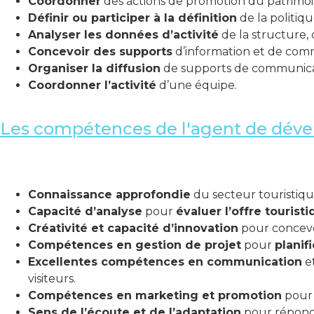
Coordonner
des actions de promotion du patrimoine
Définir ou participer à la définition
de la politiqu
Analyser les données d’activité
de la structure, 
Concevoir des supports
d’information et de com
Organiser la diffusion
de supports de communica
Coordonner l’activité
d’une équipe.
Les compétences de l'agent de déve
Connaissance approfondie
du secteur touristiqu
Capacité d’analyse
pour
évaluer l’offre tourist
Créativité et capacité d’innovation
pour concevoi
Compétences en gestion de projet
pour
planif
Excellentes compétences en communication
e
visiteurs.
Compétences en marketing et promotion
pour 
Sens de l’écoute et de l’adaptation
pour répon