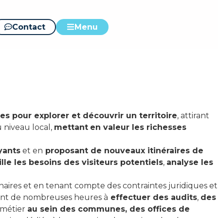
risme local ID
Contact
Menu
s pour explorer et découvrir un territoire
, attirant
 niveau local,
mettant
en valeur les richesses
yants
et en
proposant de nouveaux itinéraires de
lle les besoins des visiteurs potentiels
,
analyse les
aires et en tenant compte des contraintes juridiques et
nt de nombreuses heures à
effectuer des audits
,
des
n métier
au sein des communes, des offices de