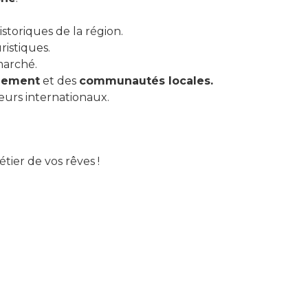
istoriques de la région.
istiques.
marché.
nnement
et des
communautés locales.
teurs internationaux.
tier de vos rêves !