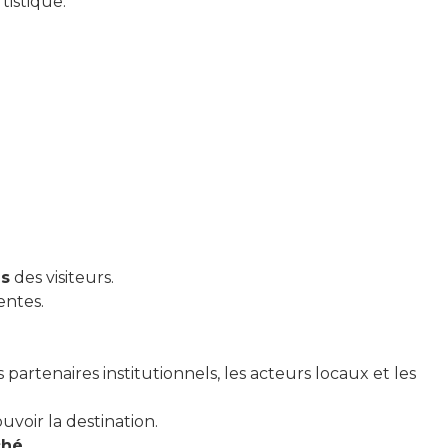
tistique.
ns
des visiteurs.
entes.
s partenaires institutionnels, les acteurs locaux et les
voir la destination.
ché
.