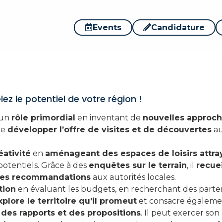
 développement du tou
Events
Candidature
z le potentiel de votre région !
 un
rôle primordial
en inventant de
nouvelles approche
de
développer l’offre de visites et de découvertes
au
éativité
en
aménageant des espaces de loisirs attra
 potentiels. Grâce à des
enquêtes sur le terrain
, il
recuei
des recommandations
aux autorités locales.
tion
en évaluant les budgets, en recherchant des parten
xplore le territoire qu’il promeut
et consacre égaleme
 des rapports et des propositions
. Il peut exercer so