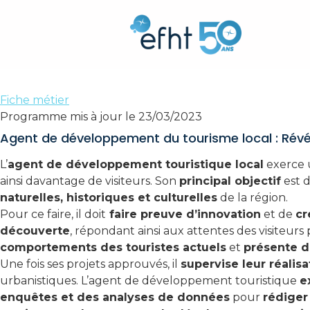
Métier agent de
Agent de développement du tourisme local
Fiche métier
Programme mis à jour le 23/03/2023
Agent de développement du tourisme local : Révéle
L’
agent de développement touristique local
exerce
ainsi davantage de visiteurs. Son
principal objectif
est 
naturelles, historiques et culturelles
de la région.
Pour ce faire, il doit
faire preuve d’innovation
et de
cr
découverte
, répondant ainsi aux attentes des visiteurs
comportements des touristes actuels
et
présente 
Une fois ses projets approuvés, il
supervise leur réalisa
urbanistiques. L’agent de développement touristique
e
enquêtes et des analyses de données
pour
rédiger