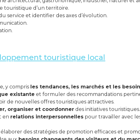
 architectural, gastronomique, industriel, naturel et ar
e touristique d’un territoire.
du service et identifier des axes d’évolution.
munication.
tion.
loppement touristique local
e, y compris
les tendances, les marchés et les besoi
ique existante
et formuler des recommandations pertin
r de nouvelles offres touristiques attractives.
ier, organiser et coordonner
des initiatives touristiques.
t en
relations interpersonnelles
pour travailler avec le
élaborer des stratégies de promotion efficaces et promou
dre aux
besoins changeants des visiteurs et du mar