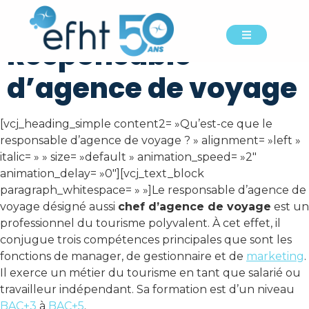
Métier du voyage –
Responsable
d’agence de voyage
[vcj_heading_simple content2= »Qu’est-ce que le
responsable d’agence de voyage ? » alignment= »left »
italic= » » size= »default » animation_speed= »2″
animation_delay= »0″][vcj_text_block
paragraph_whitespace= » »]Le responsable d’agence de
voyage désigné aussi
chef d’agence de voyage
est un
professionnel du tourisme polyvalent. À cet effet, il
conjugue trois compétences principales que sont les
fonctions de manager, de gestionnaire et de
marketing
.
Il exerce un métier du tourisme en tant que salarié ou
travailleur indépendant. Sa formation est d’un niveau
BAC+3
à
BAC+5
.