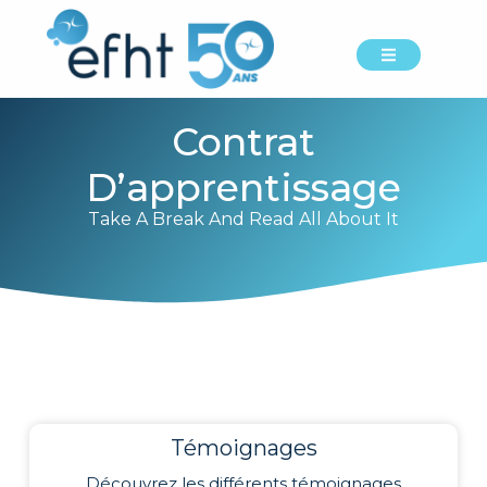
Contrat
D’apprentissage
Take A Break And Read All About It
Témoignages
Découvrez les différents témoignages