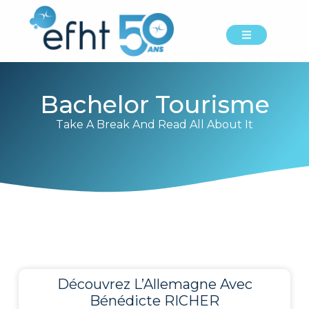
Bachelor Tourisme
Take A Break And Read All About It
Découvrez L’Allemagne Avec
Bénédicte RICHER