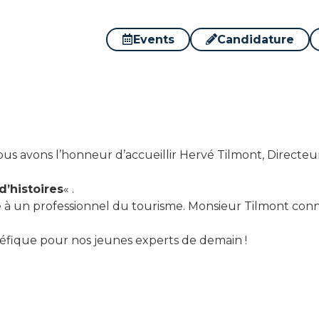
u SETO pour la 15ème 
Events
Candidature
»
Nous avons l’honneur d’accueillir Hervé Tilmont, Directe
d’histoires
« .
e à un professionnel du tourisme. Monsieur Tilmont conna
éfique pour nos jeunes experts de demain !