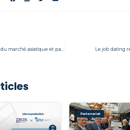
À la découverte du marché asiatique et pacifique
Le job dating r
ticles
Partenariat