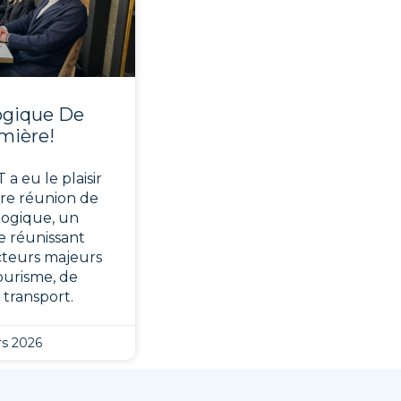
ogique De
mière!
 a eu le plaisir
ère réunion de
ogique, un
 réunissant
acteurs majeurs
ourisme, de
u transport.
s 2026