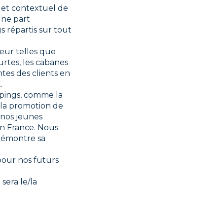
 et contextuel de
une part
s répartis sur tout
eur telles que
rtes, les cabanes
ntes des clients en
.
mpings, comme la
t la promotion de
 nos jeunes
 en France. Nous
 démontre sa
pour nos futurs
sera le/la