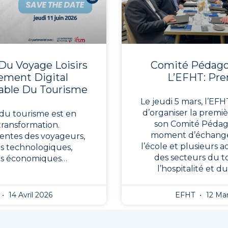
Du Voyage Loisirs
Comité Pédag
nement Digital
L’EFHT: Pre
able Du Tourisme
Le jeudi 5 mars, l’EFHT
d’organiser la premi
du tourisme est en
son Comité Pédag
transformation.
moment d’échange
entes des voyageurs,
l’école et plusieurs 
s technologiques,
des secteurs du t
ns économiques…
l’hospitalité et d
14 Avril 2026
EFHT
12 Mar