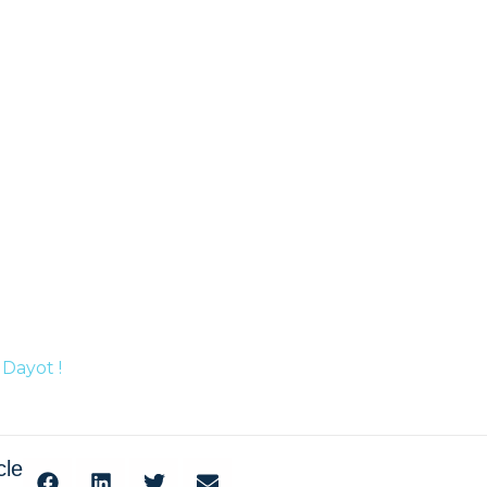
Dayot !
cle