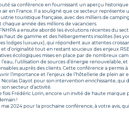
buté sa conférence en fournissant un aperçu historique
in air en France. Il a souligné que ce secteur représente 
ustrie touristique française, avec des milliers de camping
rant chaque année des millions de vacanciers.
 FNHPA a ensuite abordé les évolutions récentes du sect
gs haut de gamme et des hébergements insolites (les you
 les lodges luxueux), qui répondent aux attentes croissa
et d’originalité tout en restant soucieux des enjeux RSE
itiatives écologiques mises en place par de nombreux ca
l’eau, l’utilisation de sources d’énergie renouvelable, e
nsables auprès des clients. Cette conférence a permis à
rir l’importance et l’enjeux de l’hôtellerie de plein air
 Nicolas Dayot pour son intervention enrichissante, qui
 son secteur d’activité.
 fois Frédéric Lorin, encore un invité de haute marque 
demain !
ai 2024 pour la prochaine conférence, à votre avis, qui 