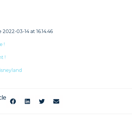
 !
t !
isneyland
cle