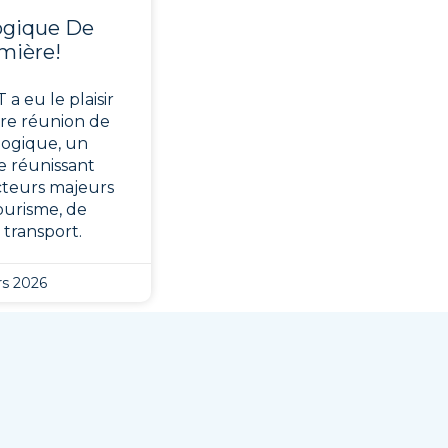
ogique De
mière!
 a eu le plaisir
ère réunion de
ogique, un
 réunissant
acteurs majeurs
ourisme, de
u transport.
s 2026