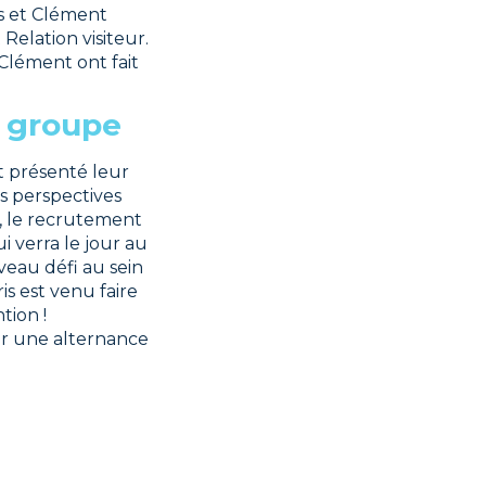
s et Clément
elation visiteur.
Clément ont fait
u groupe
t présenté leur
es perspectives
t, le recrutement
i verra le jour au
veau défi au sein
s est venu faire
tion !
our une alternance