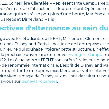
, Conseillère Clientèle – Représentante Campus Rep
 Animateur d’attractions – Représentant Opération et R
ation qui a duré un peu plus d’une heure, Marlène et 
us Reps et Disneyland Paris.
ectives d’alternance au sein d
ge avec les étudiants de l’EFHT, Marlène et Clément on
s chez Disneyland Paris, la politique de l’entreprise et l
un jeune qui souhaite intégrer cette structure. En effe
û à la prochaine ouverture du nouvel
Avengers Campus
qu
022. Les étudiants de l’EFHT sont prêts à relever un nou
de renommée internationale. L’esprit de Disneyland Pari
s durant toute une après-midi. Merci pour votre interven
aire vivre la magie de Disney aux millions de visiteurs p
ez-vous sur
disneylandcareers
.