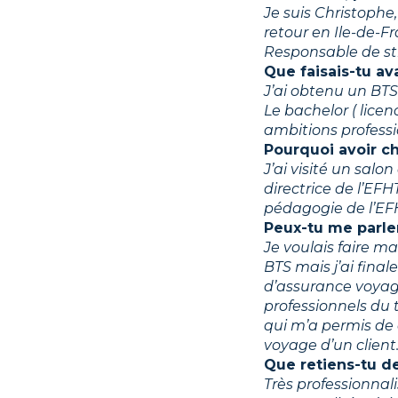
Je suis Christophe, 
retour en Ile-de-F
Responsable de str
Que faisais-tu av
J’ai obtenu un BTS
Le bachelor ( licen
ambitions professi
Pourquoi avoir ch
J’ai visité un salo
directrice de l’EF
pédagogie de l’EFH
Peux-tu me parler
Je voulais faire 
BTS mais j’ai fina
d’assurance voyag
professionnels du 
qui m’a permis de 
voyage d’un client
Que retiens-tu de
Très professionnal