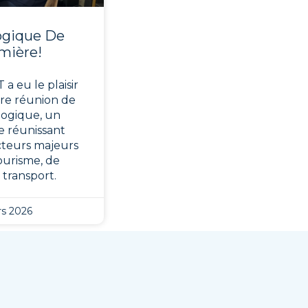
ogique De
mière!
 a eu le plaisir
ère réunion de
ogique, un
 réunissant
acteurs majeurs
ourisme, de
u transport.
s 2026