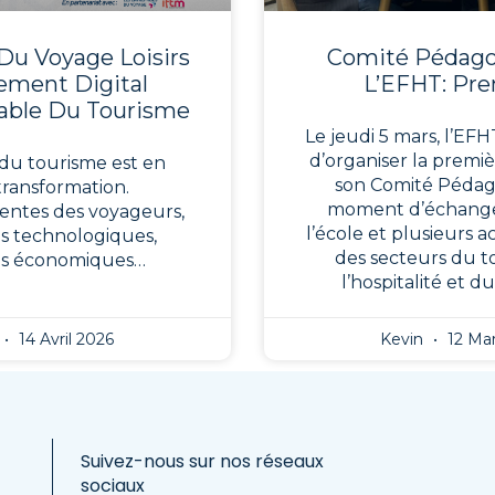
Du Voyage Loisirs
Comité Pédag
nement Digital
L’EFHT: Pre
able Du Tourisme
Le jeudi 5 mars, l’EFHT
d’organiser la premi
du tourisme est en
son Comité Pédag
transformation.
moment d’échange
entes des voyageurs,
l’école et plusieurs 
s technologiques,
des secteurs du t
ns économiques…
l’hospitalité et d
14 Avril 2026
Kevin
12 Mar
Suivez-nous sur nos réseaux
sociaux