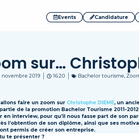
Events
Candidature
om sur… Christo
2 novembre 2019
16:20
Bachelor tourisme
,
Zoom
 allons faire un zoom sur
Christophe DIEME
, un anci
t partie de la promotion Bachelor Tourisme 2011-201
oir en interview, pour qu’il nous fasse part de son pa
ès l’obtention de son diplôme, ainsi que ses motiva
 ont permis de créer son entreprise.
tu te présenter ?