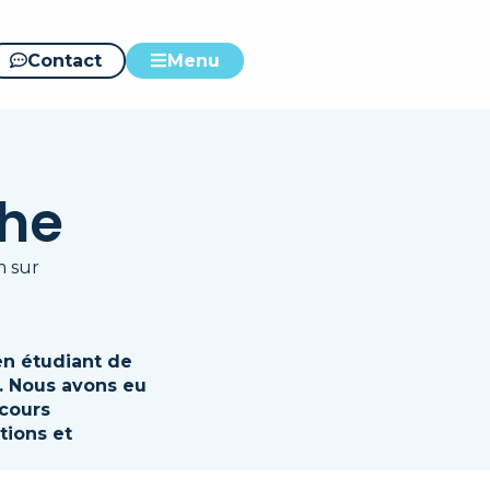
Contact
Menu
phe
 sur
en étudiant de
2. Nous avons eu
rcours
tions et