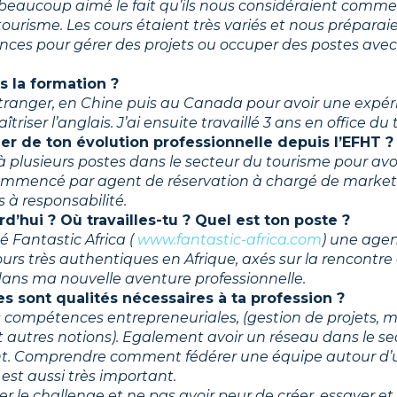
i beaucoup aimé le fait qu’ils nous considéraient comm
ourisme. Les cours étaient très variés et nous préparaien
ces pour gérer des projets ou occuper des postes avec
s la formation ?
l’étranger, en Chine puis au Canada pour avoir une expér
triser l’anglais. J’ai ensuite travaillé 3 ans en office du
er de ton évolution professionnelle depuis l’EFHT ?
 à plusieurs postes dans le secteur du tourisme pour av
commencé par agent de réservation à chargé de market
 à responsabilité.
rd’hui ? Où travailles-tu ? Quel est ton poste ?
éé Fantastic Africa (
www.fantastic-africa.com
) une age
urs très authentiques en Afrique, axés sur la rencontre 
dans ma nouvelle aventure professionnelle.
les sont qualités nécessaires à ta profession ?
es compétences entrepreneuriales, (gestion de projets, 
 autres notions). Egalement avoir un réseau dans le se
ant. Comprendre comment fédérer une équipe autour d’un
est aussi très important.
imer le challenge et ne pas avoir peur de créer, essayer 