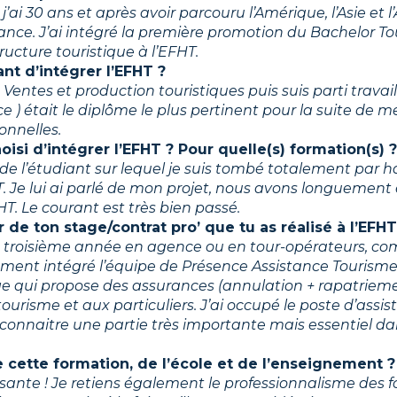
j’ai 30 ans et après avoir parcouru l’Amérique, l’Asie et l’
rance. J’ai intégré la première promotion du Bachelor T
ucture touristique à l’EFHT.
ant d’intégrer l’EFHT ?
 Ventes et production touristiques puis suis parti travai
ce ) était le diplôme le plus pertinent pour la suite de
onnelles.
oisi d’intégrer l’EFHT ? Pour quelle(s) formation(s) ?
n de l’étudiant sur lequel je suis tombé totalement par h
HT. Je lui ai parlé de mon projet, nous avons longuement
T. Le courant est très bien passé.
 de ton stage/contrat pro’ que tu as réalisé à l’EFHT
ma troisième année en agence ou en tour-opérateurs, 
lement intégré l’équipe de Présence Assistance Tourisme
e qui propose des assurances (annulation + rapatrieme
tourisme et aux particuliers. J’ai occupé le poste d’ass
connaitre une partie très importante mais essentiel da
.
 cette formation, de l’école et de l’enseignement ?
isante ! Je retiens également le professionnalisme des f