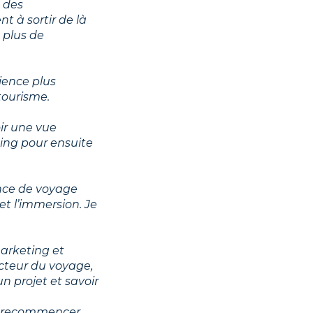
e des
t à sortir de là
 plus de
ience plus
 tourisme.
oir une vue
ing pour ensuite
nce de voyage
et l’immersion. Je
marketing et
cteur du voyage,
 projet et savoir
et recommencer,