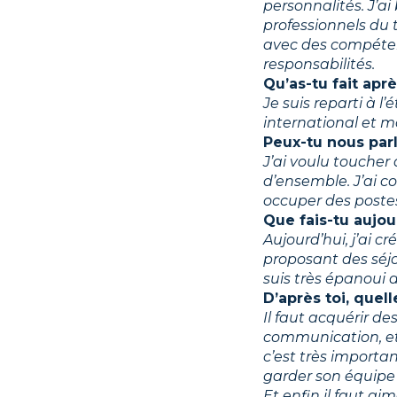
personnalités. J’a
professionnels du t
avec des compéten
responsabilités.
Qu’as-tu fait aprè
Je suis reparti à 
international et maî
Peux-tu nous parl
J’ai voulu toucher
d’ensemble. J’ai 
occuper des postes
Que fais-tu aujou
Aujourd’hui, j’ai cr
proposant des séjo
suis très épanoui 
D’après toi, quel
Il faut acquérir d
communication, et
c’est très import
garder son équipe 
Et enfin il faut a