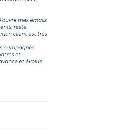
 J’ouvre mes emails
ents, reste
ion client est très
 des campagnes
ontres et
 avance et évolue