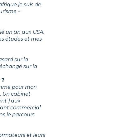
Afrique je suis de
ourisme –
llé un an aux USA.
 mes études et mes
asard sur la
 échangé sur la
 ?
comme pour mon
. Un cabinet
nt ) aux
istant commercial
ns le parcours
ormateurs et leurs